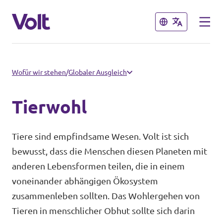
Schließen
Schließen
Sprache auswählen
Wofür wir stehen
/
Globaler Ausgleich
Tierwohl
Programm
Tiere sind empfindsame Wesen. Volt ist sich
Über Volt
bewusst, dass die Menschen diesen Planeten mit
Volt Teams in der Schweiz
anderen Lebensformen teilen, die in einem
Menschen
Volt vor Ort
voneinander abhängigen Ökosystem
zusammenleben sollten. Das Wohlergehen von
Tieren in menschlicher Obhut sollte sich darin
Neuigkeiten
Einige weitere Volt Chapter