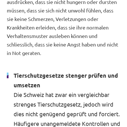
ausdrücken, dass sie nicht hungern oder dursten
Unsere Events
müssen, dass sie sich nicht unwohl fühlen, dass
Volt Deutschland
sie keine Schmerzen, Verletzungen oder
Volt Frankreich
Krankheiten erleiden, dass sie ihre normalen
Verhaltensmuster ausleben können und
Volt Italien
Wahlen 2026
schliesslich, dass sie keine Angst haben und nicht
Volt Niederlande
in Not geraten.
Familienzeit-Initiative
Volt Portugal
Medienspiegel
Tierschutzgesetze stenger prüfen und
umsetzen
Spenden
Die Schweiz hat zwar ein vergleichbar
FAQ
strenges Tierschutzgesetz, jedoch wird
dies nicht genügend geprüft und forciert.
Häufigere unangemeldete Kontrollen und