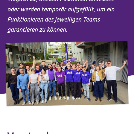
oder werden temporär aufgefüllt, um ein
Unsere Events
Volt Deutschland
Funktionieren des jeweiligen Teams
Volt Frankreich
garantieren zu können.
Volt Italien
Wahlen 2026
Volt Niederlande
Familienzeit-Initiative
Volt Portugal
Medienspiegel
Spenden
FAQ