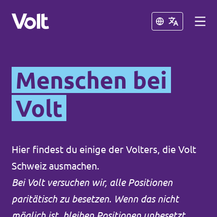
Schließen
Schließen
Sprache auswählen
Menschen bei
Volt
Programm
Über Volt
Hier findest du einige der Volters, die Volt
Volt Teams in der Schweiz
Schweiz ausmachen.
Menschen
Volt vor Ort
Bei Volt versuchen wir, alle Positionen
paritätisch zu besetzen. Wenn das nicht
Neuigkeiten
Einige weitere Volt Chapter
möglich ist, bleiben Positionen unbesetzt