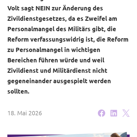
Volt sagt NEIN zur Änderung des
Unsere Events
Volt Deutschland
Zivildienstgesetzes, da es Zweifel am
Volt Frankreich
Personalmangel des Militärs gibt, die
Reform verfassungswidrig ist, die Reform
Volt Italien
Wahlen 2026
zu Personalmangel in wichtigen
Volt Niederlande
Bereichen führen würde und weil
Familienzeit-Initiative
Volt Portugal
Zivildienst und Militärdienst nicht
Medienspiegel
gegeneinander ausgespielt werden
sollten.
Spenden
FAQ
18. Mai 2026