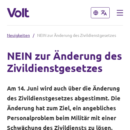
Schließen
Schließen
Neuigkeiten
/
NEIN zur Änderung des Zivildienstgesetzes
Sprache auswählen
NEIN zur Änderung des
Zivildienstgesetzes
Programm
Über Volt
Am 14. Juni wird auch über die Änderung
Volt Teams in der Schweiz
des Zivildienstgesetzes abgestimmt. Die
Menschen
Volt vor Ort
Änderung hat zum Ziel, ein angebliches
Personalproblem beim Militär mit einer
Neuigkeiten
Einige weitere Volt Chapter
Schwächung des Zivildiensts zu lösen.