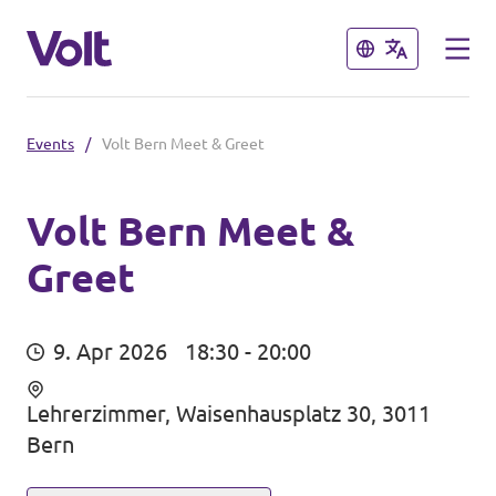
Schließen
Schließen
Events
/
Volt Bern Meet & Greet
Sprache auswählen
Volt Bern Meet &
Greet
Programm
Über Volt
Volt Teams in der Schweiz
9. Apr 2026
18:30 - 20:00
Menschen
Volt vor Ort
Lehrerzimmer, Waisenhausplatz 30, 3011
Bern
Neuigkeiten
Einige weitere Volt Chapter