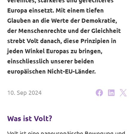
vereintes, stärkeres und gerechteres
Unsere Events
Europa einsetzt. Mit einem tiefen
Volt Deutschland
Glauben an die Werte der Demokratie,
Volt Frankreich
der Menschenrechte und der Gleichheit
Volt Italien
strebt Volt danach, diese Prinzipien in
Wahlen 2026
jeden Winkel Europas zu bringen,
Volt Niederlande
Familienzeit-Initiative
einschliesslich unserer beiden
Volt Portugal
europäischen Nicht-EU-Länder.
Medienspiegel
Spenden
10. Sep 2024
FAQ
Was ist Volt?
Volt ist eine paneuropäische Bewegung und