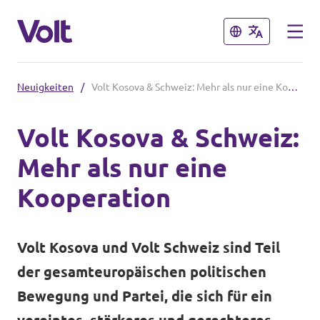
Schließen
Schließen
Neuigkeiten
/
Volt Kosova & Schweiz: Mehr als nur eine Kooperation
Sprache auswählen
Volt Kosova & Schweiz:
Mehr als nur eine
Programm
Kooperation
Über Volt
Volt Teams in der Schweiz
Volt Kosova und Volt Schweiz sind Teil
Menschen
Volt vor Ort
der gesamteuropäischen politischen
Bewegung und Partei, die sich für ein
Neuigkeiten
Einige weitere Volt Chapter