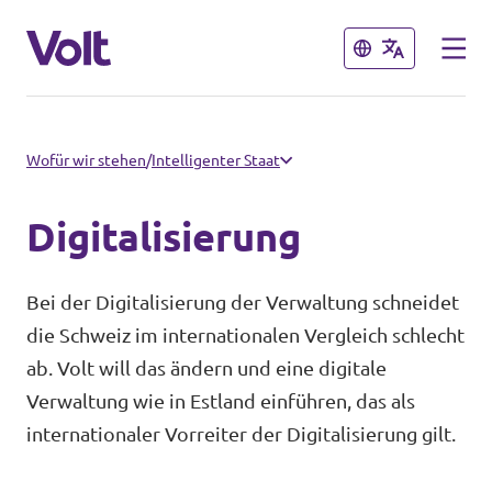
Schließen
Schließen
Sprache auswählen
Wofür wir stehen
/
Intelligenter Staat
Digitalisierung
Programm
Bei der Digitalisierung der Verwaltung schneidet
Über Volt
die Schweiz im internationalen Vergleich schlecht
Volt Teams in der Schweiz
ab. Volt will das ändern und eine digitale
Menschen
Volt vor Ort
Verwaltung wie in Estland einführen, das als
internationaler Vorreiter der Digitalisierung gilt.
Neuigkeiten
Einige weitere Volt Chapter