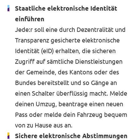
Staatliche elektronische Identität
Unsere Events
Volt Deutschland
einführen
Volt Frankreich
Jede:r soll eine durch Dezentralität und
Transparenz gesicherte elektronische
Volt Italien
Wahlen 2026
Identität (eID) erhalten, die sicheren
Volt Niederlande
Zugriff auf sämtliche Dienstleistungen
Familienzeit-Initiative
Volt Portugal
der Gemeinde, des Kantons oder des
Medienspiegel
Bundes bereitstellt und so Gänge an
einen Schalter überflüssig macht. Melde
Spenden
deinen Umzug, beantrage einen neuen
FAQ
Pass oder melde dein Fahrzeug bequem
von zu Hause aus an.
Sichere elektronische Abstimmungen